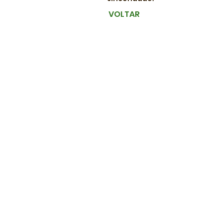
VOLTAR
contato@sccereais.com.br
© 2021 por SC Cereais - Criado por Insti